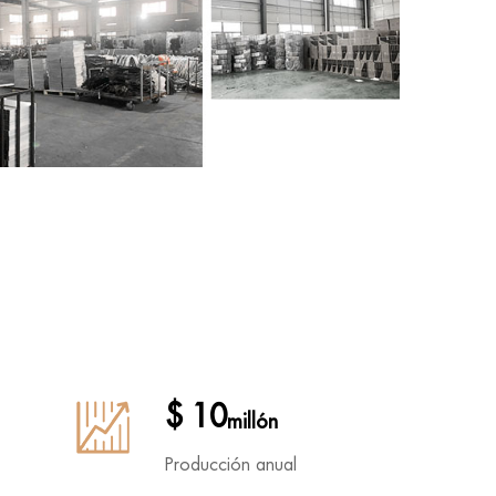
$ 10
millón
Producción anual