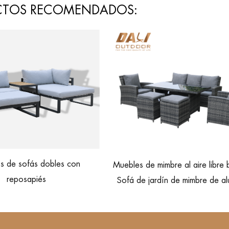
CTOS RECOMENDADOS:
Chaise longue ajustable de mim
mimbre al aire libre baratos
exteriores KD
ardín de mimbre de aluminio