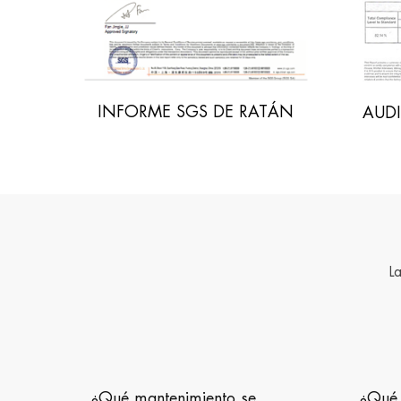
ATÁN
INFO
AUDITORÍA DE SEGURIDAD
L
¿Qué tipos de metal se
¿Qué