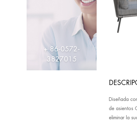
+ 86-0572-
3827015
DESCRIP
Diseñada con
de asientos O
eliminar la s