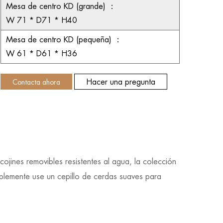
Mesa de centro KD (grande)
：
W
71 * D71 * H40
Mesa de centro KD (pequeña)
：
W
61 * D61 * H36
Hacer una pregunta
Contacta ahora
jines removibles resistentes al agua, la colección
Simplemente use un cepillo de cerdas suaves para