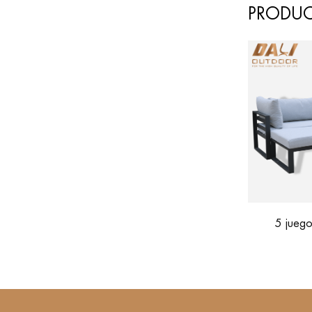
PRODU
de
5 juegos de sofás dobles con
Muebles de 
 aire
reposapiés
Sofá de j