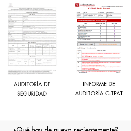
INFORME DE
DITORÍA DE
AUD
AUDITORÍA C-TPAT
SEGURIDAD
¿Qué hay de nuevo recientemente?