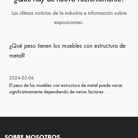
Las últimas noticias de la industria e información sobre
exposiciones.
 tienen los muebles con estructura de
¿Cómo cui
6
2024-02-2
os muebles con estructura de metal puede variar
Preocuparse p
mente dependiendo de varios factores: ...
protección d
SOBRE NOSOTROS