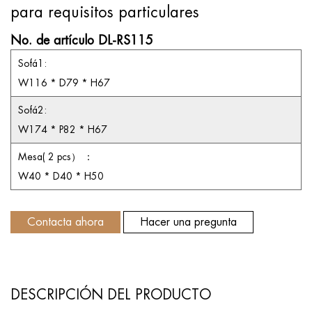
para requisitos particulares
No. de artículo DL-RS115
Sofá1:
W116 * D79 * H67
Sofá2:
W174 * P82 * H67
Mesa(
2
pcs） ：
W40 * D40 * H50
Contacta ahora
Hacer una pregunta
DESCRIPCIÓN DEL PRODUCTO