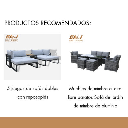
PRODUCTOS RECOMENDADOS:
Chaise lo
os de sofás dobles
Muebles de mimbre al aire
mimbre p
on reposapiés
libre baratos Sofá de jardín
de mimbre de aluminio