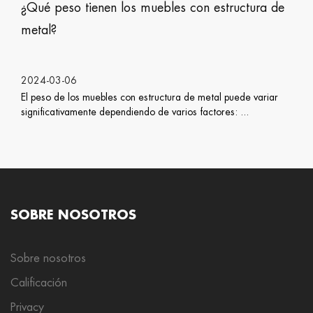
 tienen los muebles con estructura de
¿Cómo cui
6
2024-02-2
os muebles con estructura de metal puede variar
Preocuparse p
mente dependiendo de varios factores: ...
protección d
SOBRE NOSOTROS
Sobre nosotros
Calificación
Privacy